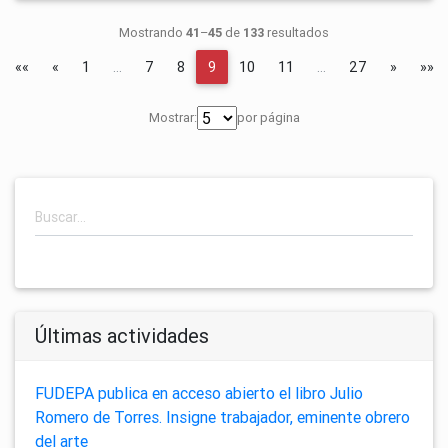
Mostrando
41
–
45
de
133
resultados
««
«
1
…
7
8
9
10
11
…
27
»
»»
Mostrar:
por página
Últimas actividades
FUDEPA publica en acceso abierto el libro Julio
Romero de Torres. Insigne trabajador, eminente obrero
del arte