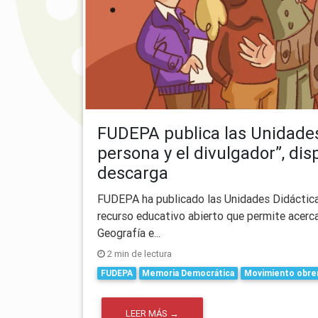
FUDEPA publica las Unidades 
persona y el divulgador”, dis
descarga
FUDEPA ha publicado las Unidades Didácticas 
recurso educativo abierto que permite acerca
Geografía e...
2 min de lectura
FUDEPA
Memoria Democrática
Movimiento obre
LEER MÁS →