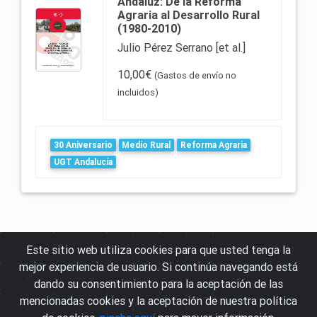
Andaluz: De la Reforma
Agraria al Desarrollo Rural
(1980-2010)
Julio Pérez Serrano [et al.]
10,00€
(Gastos de envío no
incluidos)
30 Aniversario
Medio Rural
Reforma Agraria
UGT Andalucía
Este sitio web utiliza cookies para que usted tenga la
mejor experiencia de usuario. Si continúa navegando está
© Fundación para el Desarrollo de los Pueblos de Andalucía
Avda. Agrupación Córdoba s/n, 14007 Córdoba - Tfno 957 28 36 26
dando su consentimiento para la aceptación de las
Política de cookies
mencionadas cookies y la aceptación de nuestra política
Política de privacidad