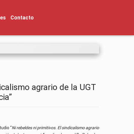
nes
Contacto
icalismo agrario de la UGT
cia”
udio “
Ni rebeldes ni primitivos. El sindicalismo agrario