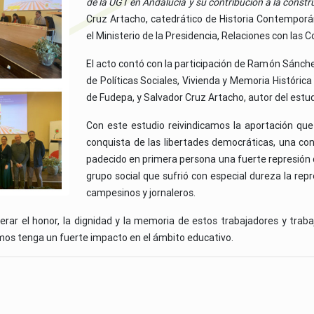
de la UGT en Andalucía y su contribución a la const
Cruz Artacho, catedrático de Historia Contemporá
el Ministerio de la Presidencia, Relaciones con las
El acto contó con la participación de Ramón Sánch
de Políticas Sociales, Vivienda y Memoria Histórica
de Fudepa, y Salvador Cruz Artacho, autor del estud
Con este estudio reivindicamos la aportación que 
conquista de las libertades democráticas, una con
padecido en primera persona una fuerte represión d
grupo social que sufrió con especial dureza la rep
campesinos y jornaleros.
rar el honor, la dignidad y la memoria de estos trabajadores y traba
ramos tenga un fuerte impacto en el ámbito educativo.