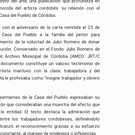
brero del arte
, una publicación que profundiza en
cida del artista cordobés: su relación con el
Casa del Pueblo de Córdoba.
e con el aniversario de la carta remitida el 25 de
 Casa del Pueblo a la familia del pintor para
imiento de la voluntad de Julio Romero de donar
itución. Conservado en el Fondo Julio Romero de
el Archivo Municipal de Córdoba (AMCO. JRT/C
 documento constituye un valioso testimonio de
rtista mantuvo con la clase trabajadora y del
a le profesaba como “insigne trabajador y obrero
resentantes de la Casa del Pueblo expresaban su
ión que consideraban una muestra del afecto que
 la entidad. El texto destaca la admiración que
entre los trabajadores cordobeses, definiéndolo
lcanzó el reconocimiento gracias a su esfuerzo
constante, al margen de privilegios o influencias.