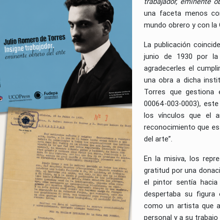
trabajador, eminente o
una faceta menos cono
mundo obrero y con la 
La publicación coincid
junio de 1930 por la
agradecerles el cumpl
una obra a dicha inst
Torres que gestiona 
00064-003-0003), este
los vínculos que el a
reconocimiento que est
del arte”.
En la misiva, los rep
gratitud por una donac
el pintor sentía hacia
despertaba su figura 
como un artista que a
personal y a su trabajo 