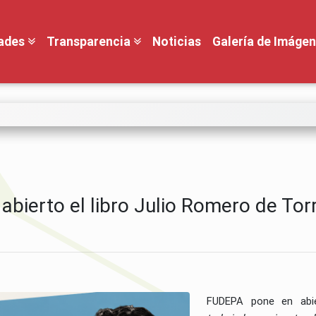
dades
Transparencia
Noticias
Galería de Imáge
bierto el libro Julio Romero de Torr
FUDEPA pone en abie