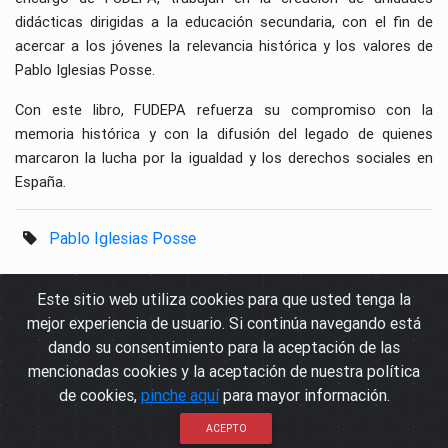
didácticas dirigidas a la educación secundaria, con el fin de
acercar a los jóvenes la relevancia histórica y los valores de
Pablo Iglesias Posse.
Con este libro, FUDEPA refuerza su compromiso con la
memoria histórica y con la difusión del legado de quienes
marcaron la lucha por la igualdad y los derechos sociales en
España.
Pablo Iglesias Posse
Este sitio web utiliza cookies para que usted tenga la
mejor experiencia de usuario. Si continúa navegando está
© Fundación para el Desarrollo de los Pueblos de Andalucía
Avda. Agrupación Córdoba s/n, 14007 Córdoba - Tfno 957 28 36 26
dando su consentimiento para la aceptación de las
Política de cookies
mencionadas cookies y la aceptación de nuestra política
Política de privacidad
de cookies,
pinche aquí
para mayor información.
Aviso Legal
ACEPTO
Contacto